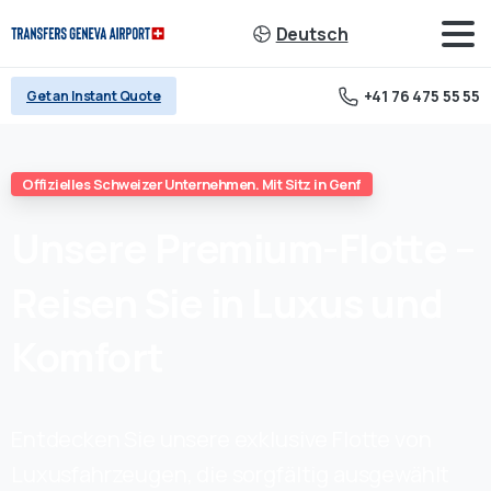
Deutsch
+41 76 475 55 55
Get an Instant Quote
Offizielles Schweizer Unternehmen. Mit Sitz in Genf
Unsere
Premium-Flotte
–
Reisen
Sie
in
Luxus
und
Komfort
Entdecken Sie unsere exklusive Flotte von
Luxusfahrzeugen, die sorgfältig ausgewählt